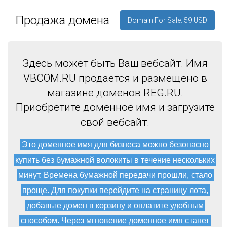
Продажа домена
Domain For Sale: 59 USD
Здесь может быть Ваш вебсайт. Имя
VBCOM.RU продается и размещено в
магазине доменов REG.RU.
Приобретите доменное имя и загрузите
свой вебсайт.
Это доменное имя для бизнеса можно безопасно
купить без бумажной волокиты в течение нескольких
минут. Времена бумажной передачи прошли, стало
проще. Для покупки перейдите на страницу лота,
добавьте домен в корзину и оплатите удобным
способом. Через мгновение доменное имя станет